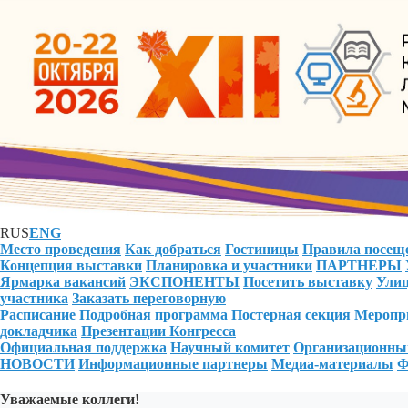
RUS
ENG
Место проведения
Как добраться
Гостиницы
Правила посещ
Концепция выставки
Планировка и участники
ПАРТНЕРЫ
Ярмарка вакансий
ЭКСПОНЕНТЫ
Посетить выставку
Улиц
участника
Заказать переговорную
Расписание
Подробная программа
Постерная секция
Меропри
докладчика
Презентации Конгресса
Официальная поддержка
Научный комитет
Организационны
НОВОСТИ
Информационные партнеры
Медиа-материалы
Ф
Уважаемые коллеги!