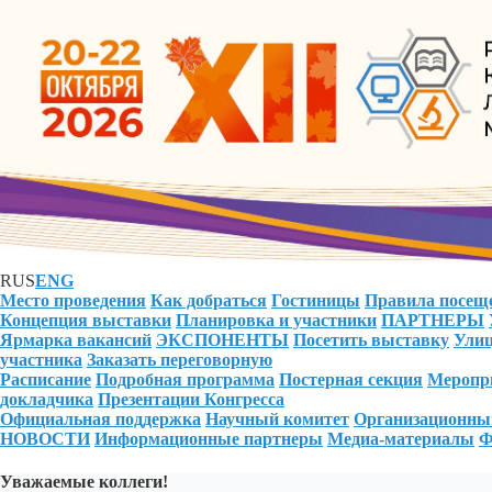
RUS
ENG
Место проведения
Как добраться
Гостиницы
Правила посещ
Концепция выставки
Планировка и участники
ПАРТНЕРЫ
Ярмарка вакансий
ЭКСПОНЕНТЫ
Посетить выставку
Улиц
участника
Заказать переговорную
Расписание
Подробная программа
Постерная секция
Меропри
докладчика
Презентации Конгресса
Официальная поддержка
Научный комитет
Организационны
НОВОСТИ
Информационные партнеры
Медиа-материалы
Ф
Уважаемые коллеги!