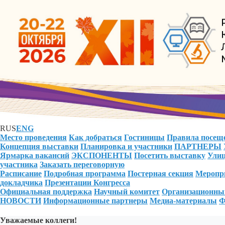
RUS
ENG
Место проведения
Как добраться
Гостиницы
Правила посещ
Концепция выставки
Планировка и участники
ПАРТНЕРЫ
Ярмарка вакансий
ЭКСПОНЕНТЫ
Посетить выставку
Улиц
участника
Заказать переговорную
Расписание
Подробная программа
Постерная секция
Меропри
докладчика
Презентации Конгресса
Официальная поддержка
Научный комитет
Организационны
НОВОСТИ
Информационные партнеры
Медиа-материалы
Ф
Уважаемые коллеги!