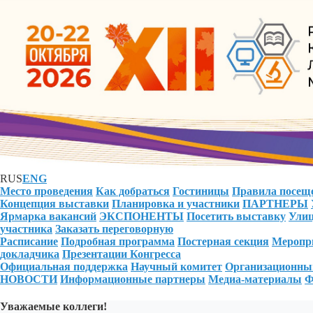
RUS
ENG
Место проведения
Как добраться
Гостиницы
Правила посещ
Концепция выставки
Планировка и участники
ПАРТНЕРЫ
Ярмарка вакансий
ЭКСПОНЕНТЫ
Посетить выставку
Улиц
участника
Заказать переговорную
Расписание
Подробная программа
Постерная секция
Меропри
докладчика
Презентации Конгресса
Официальная поддержка
Научный комитет
Организационны
НОВОСТИ
Информационные партнеры
Медиа-материалы
Ф
Уважаемые коллеги!