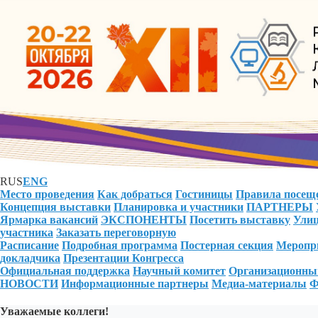
RUS
ENG
Место проведения
Как добраться
Гостиницы
Правила посещ
Концепция выставки
Планировка и участники
ПАРТНЕРЫ
Ярмарка вакансий
ЭКСПОНЕНТЫ
Посетить выставку
Улиц
участника
Заказать переговорную
Расписание
Подробная программа
Постерная секция
Меропри
докладчика
Презентации Конгресса
Официальная поддержка
Научный комитет
Организационны
НОВОСТИ
Информационные партнеры
Медиа-материалы
Ф
Уважаемые коллеги!