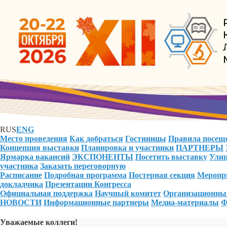
RUS
ENG
Место проведения
Как добраться
Гостиницы
Правила посещ
Концепция выставки
Планировка и участники
ПАРТНЕРЫ
Ярмарка вакансий
ЭКСПОНЕНТЫ
Посетить выставку
Улиц
участника
Заказать переговорную
Расписание
Подробная программа
Постерная секция
Меропри
докладчика
Презентации Конгресса
Официальная поддержка
Научный комитет
Организационны
НОВОСТИ
Информационные партнеры
Медиа-материалы
Ф
Уважаемые коллеги!