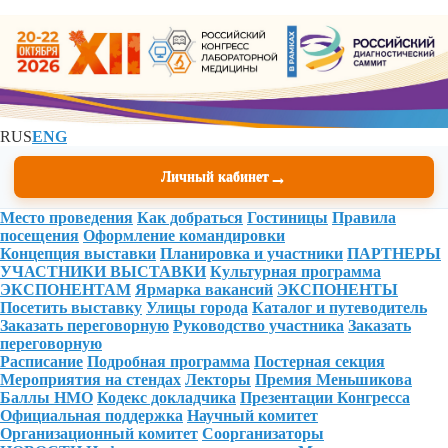
RUS
ENG
→
Личный кабинет
Место проведения
Как добраться
Гостиницы
Правила
посещения
Оформление командировки
Концепция выставки
Планировка и участники
ПАРТНЕРЫ
УЧАСТНИКИ ВЫСТАВКИ
Культурная программа
ЭКСПОНЕНТАМ
Ярмарка вакансий
ЭКСПОНЕНТЫ
Посетить выставку
Улицы города
Каталог и путеводитель
Заказать переговорную
Руководство участника
Заказать
переговорную
Расписание
Подробная программа
Постерная секция
Мероприятия на стендах
Лекторы
Премия Меньшикова
Баллы НМО
Кодекс докладчика
Презентации Конгресса
Официальная поддержка
Научный комитет
Организационный комитет
Соорганизаторы